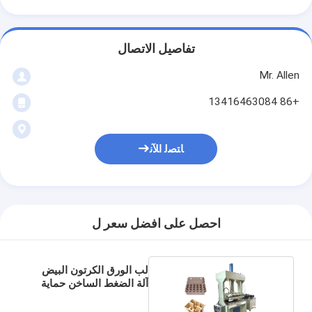
تفاصيل الاتصال
Mr. Allen
+86 13416463084
ﺎﺘﺼﻟ ﺍﻶﻧ
احصل على افضل سعر ل
لب الورق الكرتون البيض
آلة الضغط الساخن حماية
البيئة 20 طن