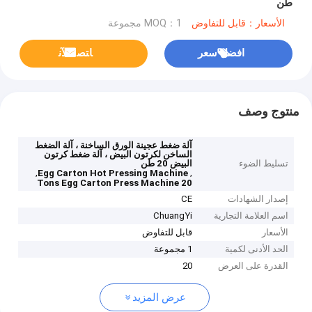
طن
الأسعار：قابل للتفاوض
MOQ：1 مجموعة
افضل سعر
ﺎﺘﺼﻟ ﺍﻶﻧ
منتوج وصف
آلة ضغط عجينة الورق الساخنة ، آلة الضغط
الساخن لكرتون البيض ، آلة ضغط كرتون
تسليط الضوء
البيض 20 طن
,
,
Egg Carton Hot Pressing Machine
20 Tons Egg Carton Press Machine
إصدار الشهادات
CE
اسم العلامة التجارية
ChuangYi
الأسعار
قابل للتفاوض
الحد الأدنى لكمية
1 مجموعة
القدرة على العرض
20
عرض المزيد