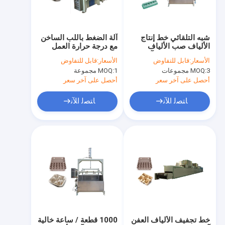
معلومات عنا
جولة في المعمل
شبه التلقائي خط إنتاج
آلة الضغط باللب الساخن
الألياف صب الألياف
مع درجة حرارة العمل
مراقبة الجودة
الكرتون البيض مع آلة
160 ~ 200 12kw
الأسعار:
قابل للتفاوض
الأسعار:
قابل للتفاوض
الصحافة الساخنة
3 مجموعات
MOQ:
1 مجموعة
MOQ:
اتصل بنا
أحصل على آخر سعر
أحصل على آخر سعر
اطلب اقتباس
ﺎﺘﺼﻟ ﺍﻶﻧ
ﺎﺘﺼﻟ ﺍﻶﻧ
ماكينات قولبة لب الورق
آلة صنع صندوق الغداء صدفي اللب
آلة صنع ألواح قصب السكر
آلة تغليف ألياف لب الورق الأوتوماتيكية
خط تجفيف الألياف العفن
1000 قطعة / ساعة خالية