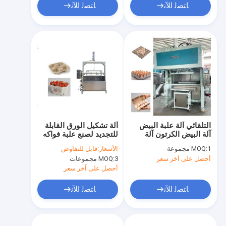
ﺎﺘﺼﻟ ﺍﻶﻧ
ﺎﺘﺼﻟ ﺍﻶﻧ
التلقائي آلة علبة البيض
آلة تشكيل الورق القابلة
آلة البيض الكرتون آلة
للتجديد لصنع علبة فواكه
اللب مصبوب خط الإنتاج
البيض كرتون صينية
1 مجموعة
MOQ:
الأسعار:
قابل للتفاوض
فنجان القهوة
أحصل على آخر سعر
3 مجموعات
MOQ:
أحصل على آخر سعر
ﺎﺘﺼﻟ ﺍﻶﻧ
ﺎﺘﺼﻟ ﺍﻶﻧ