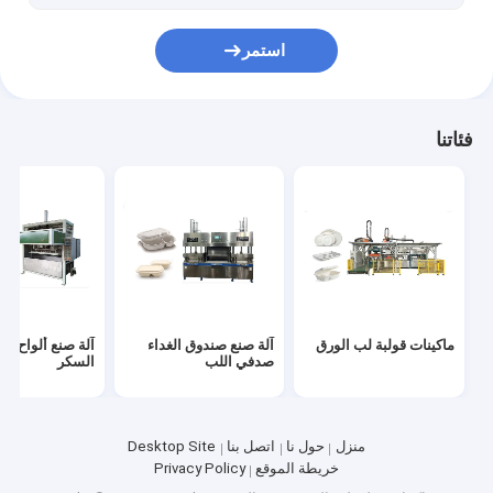
استمر
فئاتنا
ماكينات قولبة لب الورق
آلة صنع صندوق الغداء
آلة صنع ألواح ق
صدفي اللب
السكر
منزل
حول نا
اتصل بنا
Desktop Site
خريطة الموقع
Privacy Policy