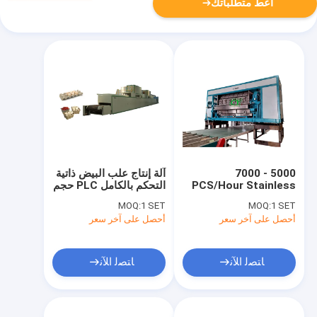
أعط متطلباتك
5000 - 7000
آلة إنتاج علب البيض ذاتية
PCS/Hour Stainless
التحكم بالكامل PLC حجم
Steel Recycled Paper
مخصص
MOQ:
1 SET
MOQ:
1 SET
Pulp Automatic Egg
أحصل على آخر سعر
أحصل على آخر سعر
Tray Making Machine
ﺎﺘﺼﻟ ﺍﻶﻧ
ﺎﺘﺼﻟ ﺍﻶﻧ