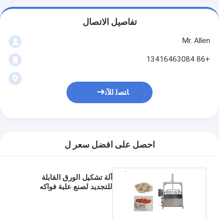
تفاصيل الاتصال
Mr. Allen
+86 13416463084
ﺎﺘﺼﻟ ﺍﻶﻧ
احصل على افضل سعر ل
آلة تشكيل الورق القابلة
للتجديد لصنع علبة فواكه
البيض كرتون صينية فنجان
القهوة