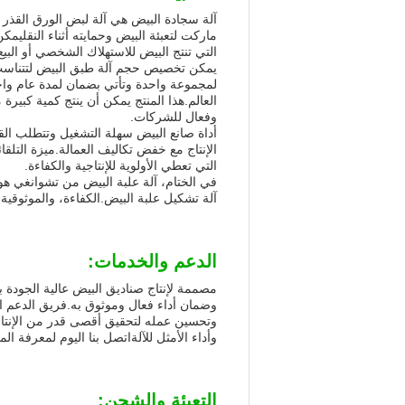
آلة سجادة البيض هي آلة لبض الورق القذر ا
ماركت لتعبئة البيض وحمايته أثناء النقلي
التي تنتج البيض للاستهلاك الشخصي أو البيع
يمكن تخصيص حجم آلة طبق البيض لتتناسب مع
لمجموعة واحدة وتأتي بضمان لمدة عام واحد
العالم.هذا المنتج يمكن أن ينتج كمية كبي
وفعال للشركات.
أداة صانع البيض سهلة التشغيل وتتطلب القل
الإنتاج مع خفض تكاليف العمالة.ميزة التلقائ
التي تعطي الأولوية للإنتاجية والكفاءة.
في الختام، آلة علبة البيض من تشوانغي هو 
آلة تشكيل علبة البيض.الكفاءة، والموثوقي
الدعم والخدمات:
مصممة لإنتاج صناديق البيض عالية الجودة ب
وضمان أداء فعال وموثوق به.فريق الدعم ال
وتحسين عمله لتحقيق أقصى قدر من الإنتاج
وأداء الأمثل للآلةاتصل بنا اليوم لمعرفة ا
التعبئة والشحن: