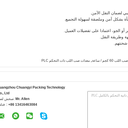
ي لضمان النقل الآمن.
أة بشكل آمن وملصقة لسهولة التجميع.
و الجو، اعتمادا على تفضيلات العميل.
ة وطريقة النقل.
 شحنتهم.
,
لب 60 كجم / ساعة
معدات صب اللب ذات التحكم PLC
uangzhou Chuangyi Packing Technology
o., Ltd
Mr. Allen
اتصل شخص
+86 13416463084
الهاتف 