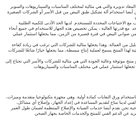
لمعاد تدويره والتي هي مثالية لمختلف المناسبات والسيناريوهات.والسوبر
مكن أيضا استخدام آلة تشكيل طبق البيض من قبل الأسر أو الشركات الصغيرة
.
 الاحتياجات المحددة للمستخدم. لديها الحد الأدنى للكمية الطلبية
. مع قدرتها العالية ، يمكن تخصيص هذه الجهاز للاستخدام في جميع أنحاء
رة من صواني البيض في فترة قصيرة من الزمن، مما يجعلها استثمار عملي
يل من العمالة. وهذا يجعلها مثالية للشركات التي ترغب في زيادة كفاءة
ية لهذا المنتج يسمح لعملية إنتاج مبسطة، مما يجعلها خيارًا شائعًا للشركات
منتج موثوقة وعالية الجودة التي هي مثالية للشركات والأسر التي تحتاج إلى
ة تجعلها استثمار عملي في مختلف المناسبات والسيناريوهات.
استخدام ورق النفايات كمادة أولية. وهي مجهزة بتكنولوجيا متقدمة وميزات،
فني لدينا متاح لتقديم المساعدة في إعداد الجهاز، وإصلاح أي مشاكل،
ية.نحن نقدم أيضا خدمات الصيانة والإصلاح المنتظمة لضمان طول العمر
لمزيد عن الدعم الفني للمنتج والخدمات الخاصة بجهاز الصحن