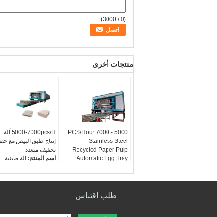
/ 3000)
0
(
منتجات أخرى
5000 - 7000 PCS/Hour
5000-7000pcs/H آلة
Stainless Steel
إنتاج طبق البيض مع خط
Recycled Paper Pulp
تجفيف متعدد
Automatic Egg Tray
اسم المنتج:
آلة صينية
Making Machine
البيض
السعة:
5000-7000 قطعة
التعبئة:
غلاف خشبي
/ ساعة
نظام التحكم:
PLC
نظام التحكم:
PLC
المواد:
الفولاذ المقاوم
طلب اقتباس
المواد:
الفولاذ المقاوم
للصدأ
للصدأ