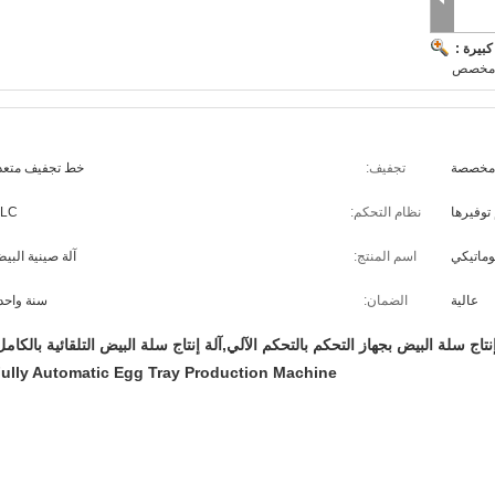
بيرة :
مخصص
مخصصة
تجفيف:
خط تجفيف متعد
 توفيرها
نظام التحكم:
LC
وماتيكي
اسم المنتج:
آلة صينية البي
عالية
الضمان:
سنة واحد
إنتاج سلة البيض بجهاز التحكم بالتحكم الآلي,آلة إنتاج سلة البيض التلقائية بالكامل
ully Automatic Egg Tray Production Machine