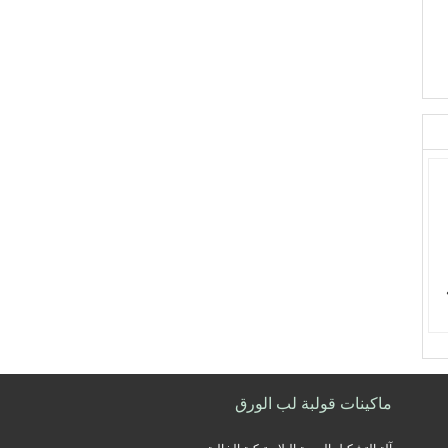
800 
ون
ية
ماكينات قولبة لب الورق