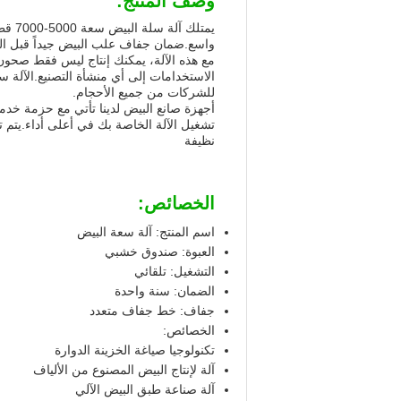
وصف المنتج:
يمتلك
واسع.ضمان جفاف علب البيض جيداً قبل الت
مع هذه الآلة، يمكنك إنتاج ليس فقط صحون 
الاستخدامات إلى أي منشأة التصنيع.الآلة 
للشركات من جميع الأحجام.
أجهزة صانع البيض لدينا تأتي مع حزمة خدم
تشغيل الآلة الخاصة بك في أعلى أداء.يتم 
نظيفة
الخصائص:
اسم المنتج: آلة سعة البيض
العبوة: صندوق خشبي
التشغيل: تلقائي
الضمان: سنة واحدة
جفاف: خط جفاف متعدد
الخصائص:
تكنولوجيا صياغة الخزينة الدوارة
آلة لإنتاج البيض المصنوع من الألياف
آلة صناعة طبق البيض الآلي