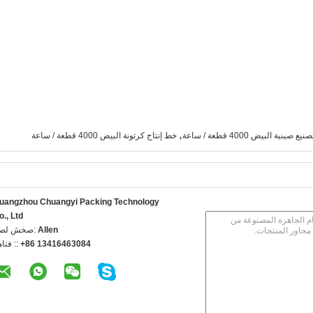
,
يع صينية البيض 4000 قطعة / ساعة
خط إنتاج كرتونة البيض 4000 قطعة / ساعة
uangzhou Chuangyi Packing Technology
o., Ltd
Allen
اتصل شخص
+86 13416463084
الهاتف 