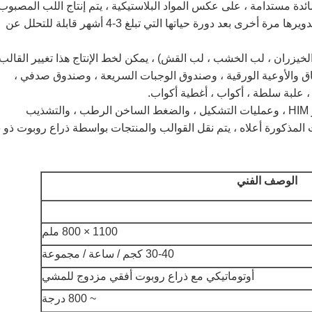
مائدة مستدامة ، على عكس المواد البلاستيكية ، يتم إنتاج اللب المصبوب
من الألياف الطبيعية ، والتي يمكن إعادة تدويرها مرة أخرى بعد دورة حياتها التي تبلغ 3-4 أشهر قابلة للتحلل عن
لخيزران ، لب الخشب ، لب القش) ، يمكن لخط الإنتاج هذا تغيير القالب
طباق والأوعية الورقية ، وصندوق الوجبات السريعة ، وصندوق صدفي ،
 ، علبة سلطة ، أكواب ، أغطية أكواب.
يخضع الإنتاج بالكامل للتحكم التلقائي عبر HIM ، وعمليات التشكيل ، والضغط الساخن الرطب ، والتشذيب
والتكديس تعم
الوصف الفني
1100 × 800 ملم
30-40 كجم / ساعة / مجموعة
أوتوماتيكي مع ذراع روبوت أفقي مزدوج للمشي
~ 800 درجة