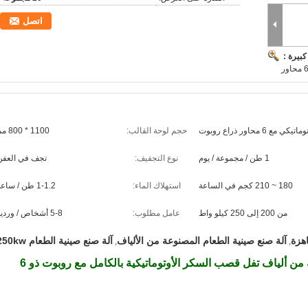
اتصل
بيرة :
اتيكي مع 6 محاور ذراع روبوت
حجم لوحة القالب:
1100 * 800 مم
1 طن / مجموعة / يوم
نوع التجفيف:
تجف في العفن
180 ~ 210 كجم في الساعة
استهلاك الماء:
1-1.2 طن / ساعة
من 200 إلى 250 كيلو واط
عامل مطلوب:
5-8 أشخاص / وردية
اهزة
آلة صنع صينية الطعام المصنوعة من الألياف
آلة صنع صينية الطعام 250kw
,
,
آلة صنع صينية الطعام الجاهزة المصنوعة من ألياف تفل قصب السكر الأوتوماتيكية بالكامل مع روبوت ذو 6