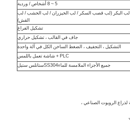
5 ~ 8 أشخاص / وردية
لب البكر (لب قصب السكر / لب الخيزران / لب الخشب / لب
القش)
تشكيل الفراغ
جاف في القالب ، تشكيل حراري
التشكيل ، التجفيف ، الضغط الساخن الكل في آلة واحدة
PLC + شاشة تعمل باللمس
جميع الأجزاء الملامسة للماء
SS304
ستانلس ستيل
ة لذراع الروبوت الصناعي ،