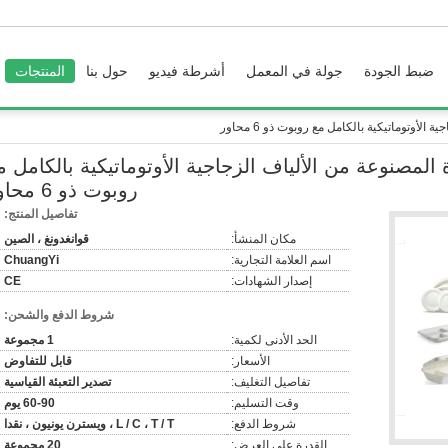
ضبط الجودة
جولة في المعمل
أشرطة فيديو
حول بنا
المنتجات
لأوتوماتيكية بالكامل مع روبوت ذو 6 محاور
 المصنوعة من الألياف الزجاجية الأوتوماتيكية بالكامل م
روبوت ذو 6 محاور
تفاصيل المنتج:
مكان المنشأ:
قوانغدونغ ، الصين
اسم العلامة التجارية:
ChuangYi
إصدار الشهادات:
CE
شروط الدفع والشحن:
الحد الأدنى لكمية:
1 مجموعة
الأسعار:
قابل للتفاوض
تفاصيل التغليف:
تصدير التعبئة القياسية
وقت التسليم:
60-90 يوم
شروط الدفع:
L / C ، T / T ، ويسترن يونيون ، نقدا
القدرة على العرض:
20 مجموعة