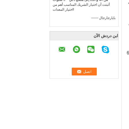
أثبتت أن اختيار الشريك المناسب أهم من
اختيار المعدات!
—— بايارجارجال
ابن دردش الآن
ل باستمرار ، خلال العمليات المذكورة أعلاه ، يتم نقل القوالب والمنتجات بواسطة ذراع روبوت ذو 6