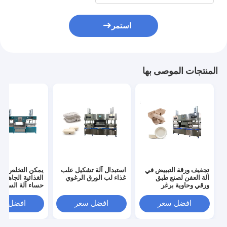
استمر
المنتجات الموصى بها
تجفيف ورقة التبييض في
استبدال آلة تشكيل علب
يمكن التخلص منها
آلة العفن لصنع طبق
غذاء لب الورق الرغوي
الغذائية الجاهزة 
ورقي وحاوية برغر
حساء آلة السلطا
افضل سعر
افضل سعر
افضل سع