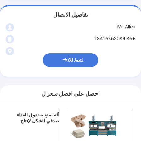
تفاصيل الاتصال
Mr. Allen
+86 13416463084
ﺎﺘﺼﻟ ﺍﻶﻧ
احصل على افضل سعر ل
آلة صنع صندوق الغداء
صدفي الشكل لإنتاج
صندوق سلطة