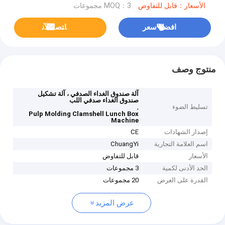
الأسعار：قابل للتفاوض
MOQ：3 مجموعات
افضل سعر
ﺎﺘﺼﻟ ﺍﻶﻧ
منتوج وصف
آلة صندوق الغداء الصدفي ، آلة تشكيل
صندوق الغداء صدفي اللب
تسليط الضوء
,
Pulp Molding Clamshell Lunch Box
Machine
إصدار الشهادات
CE
اسم العلامة التجارية
ChuangYi
الأسعار
قابل للتفاوض
الحد الأدنى لكمية
3 مجموعات
القدرة على العرض
20 مجموعات
عرض المزيد