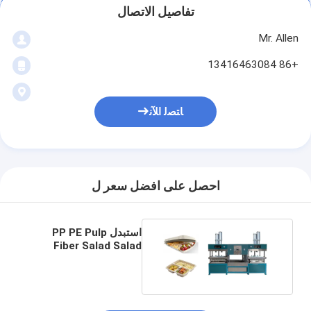
تفاصيل الاتصال
Mr. Allen
+86 13416463084
ﺎﺘﺼﻟ ﺍﻶﻧ
احصل على افضل سعر ل
استبدل PP PE Pulp
Fiber Salad Salad
Pizza Tray Tray ماكينة