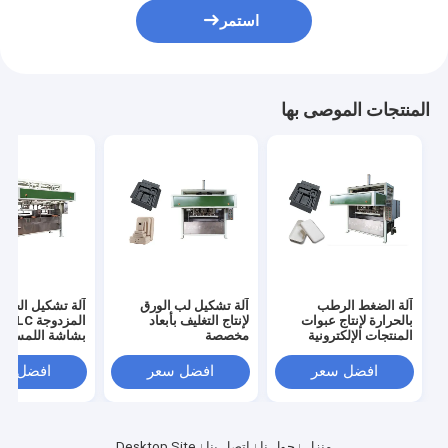
استمر
المنتجات الموصى بها
آلة الضغط الرطب
آلة تشكيل لب الورق
آلة تشكيل الخزا
بالحرارة لإنتاج عبوات
لإنتاج التغليف بأبعاد
المز
المنتجات الإلكترونية
مخصصة
بشاشة اللمس
افضل سعر
افضل سعر
افضل سع
منزل
حول نا
اتصل بنا
Desktop Site