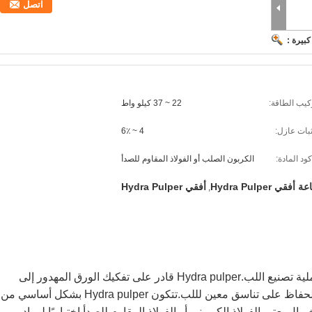
اتصل
بيرة :
كيب الطاقة:
22 ~ 37 كيلو واط
بات عازل:
4 ~ 6٪
كود المادة:
الكربون الصلب أو الفولاذ المقاوم للصدأ
أفقي Hydra Pulper
,
يتم استخدام آلة عجينة الهيدرا هذه في عملية تصنيع اللب.Hydra pulper قادر على تفكيك الورق المهدور إلى
عجينة وفي نفس الوقت فرز الشوائب والحفاظ على تناسق معين لللب.تتكون Hydra pulper بشكل أساسي من
بال.يعتبر الفولاذ الكربوني أو الفولاذ المقاوم للصدأ اختياريًا لمواد