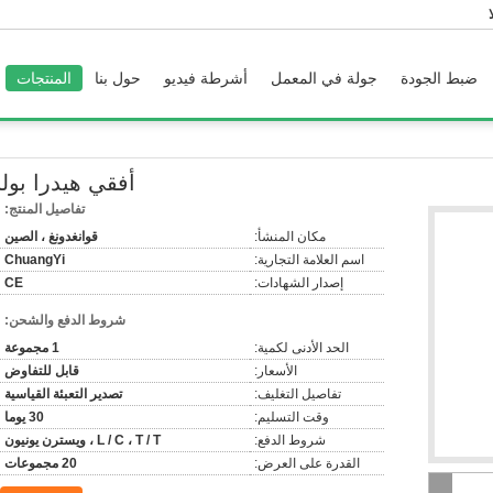
ضبط الجودة
جولة في المعمل
أشرطة فيديو
حول بنا
المنتجات
أفقي هيدرا بولب
تفاصيل المنتج:
مكان المنشأ:
قوانغدونغ ، الصين
اسم العلامة التجارية:
ChuangYi
إصدار الشهادات:
CE
شروط الدفع والشحن:
الحد الأدنى لكمية:
1 مجموعة
الأسعار:
قابل للتفاوض
تفاصيل التغليف:
تصدير التعبئة القياسية
وقت التسليم:
30 يوما
شروط الدفع:
L / C ، T / T ، ويسترن يونيون
القدرة على العرض:
20 مجموعات