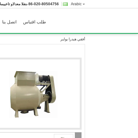
Arabic
86-020-80504756
المبيعات والدعم الفنى
طلب اقتباس
اتصل بنا
أفقي هيدرا بولبر