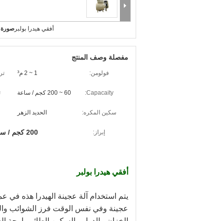
أفقي هيدرا بولبر
صورة ك
مفصلة وصف المنتج
فولومن:
1 ~ 2 م³
تر
Capacaity:
60 ~ 200 كجم / ساعة
ث
سكين المكره:
الحديد الزهر
200 كجم / ساعة أفقي Hydra Pulper
إبراز:
أفقي هيدرا بولبر
الخزان ، الدوار ، السكين الطائر ولوحة الغر