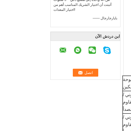
أثبتت أن اختيار الشريك المناسب أهم من
اختيار المعدات!
—— بايارجارجال
ابن دردش الآن
وحة
كين
ني /
قاوم
صدأ
ني /
قاوم