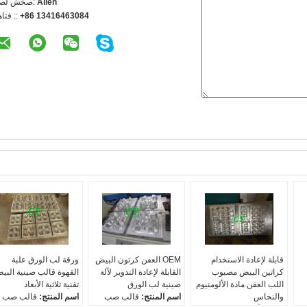
Allen
اتصل شخص
+86 13416463084
الهاتف 
قابلة لإعادة الاستخدام
OEM العفن كرتون البيض
ورقة لب الورق علبة
كراتين البيض مصبوب
القابلة لإعادة التدوير لآلة
القهوة قالب صينية البي
اللب العفن مادة الألومنيوم
صينية لب الورق
تقنية ثلاثية الأبعاد
والنحاس
اسم المنتج:
قالب صب
اسم المنتج:
قالب صب