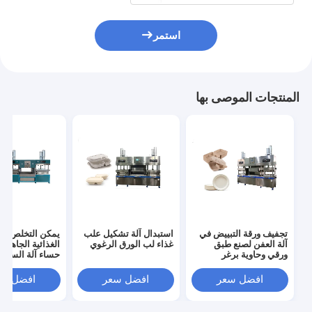
استمر
المنتجات الموصى بها
تجفيف ورقة التبييض في
استبدال آلة تشكيل علب
يمكن التخلص منها
آلة العفن لصنع طبق
غذاء لب الورق الرغوي
الغذائية الجاهزة 
ورقي وحاوية برغر
حساء آلة السلطا
افضل سعر
افضل سعر
افضل سع