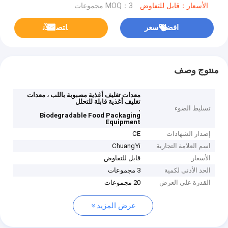
الأسعار：قابل للتفاوض
MOQ：3 مجموعات
افضل سعر
ﺎﺘﺼﻟ ﺍﻶﻧ
منتوج وصف
معدات تغليف أغذية مصبوبة باللب ، معدات
تغليف أغذية قابلة للتحلل
تسليط الضوء
,
Biodegradable Food Packaging
Equipment
إصدار الشهادات
CE
اسم العلامة التجارية
ChuangYi
الأسعار
قابل للتفاوض
الحد الأدنى لكمية
3 مجموعات
القدرة على العرض
20 مجموعات
عرض المزيد