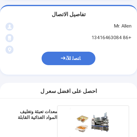
تفاصيل الاتصال
Mr. Allen
+86 13416463084
ﺎﺘﺼﻟ ﺍﻶﻧ
احصل على افضل سعر ل
معدات تعبئة وتغليف
المواد الغذائية القابلة
للتحلل الحيوي