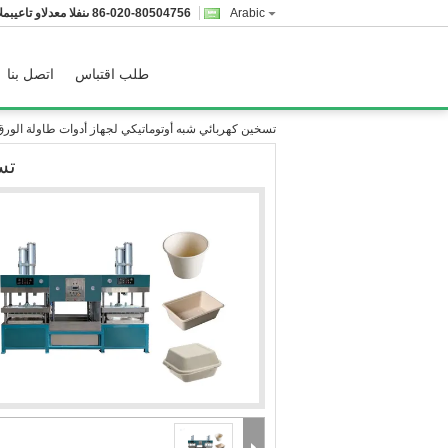
Arabic
86-020-80504756
المبيعات والدعم الفنى
طلب اقتباس
اتصل بنا
تسخين كهربائي شبه أوتوماتيكي لجهاز أدوات طاولة الورق
تس