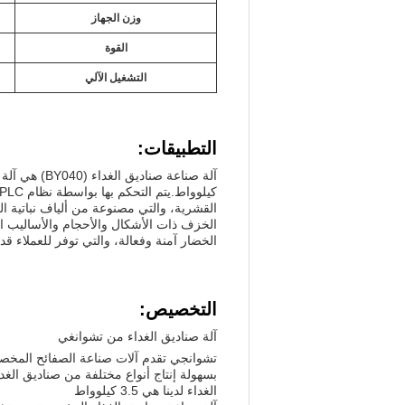
وزن الجهاز
القوة
التشغيل الآلي
التطبيقات:
القشرية، والتي مصنوعة من ألياف نباتية ا
الخزف ذات الأشكال والأحجام والأساليب الم
الخضار آمنة وفعالة، والتي توفر للعملاء قد
التخصيص:
آلة صناديق الغداء من تشوانغي
تشوانجي تقدم آلات صناعة الصفائح المخصصة 
الغداء لدينا هي 3.5 كيلوواط