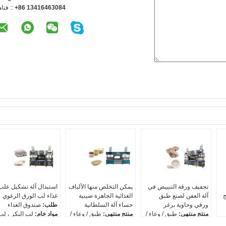
+86 13416463084
الهاتف 
تجفيف ورقة التبييض في
يمكن التخلص منها الألياف
استبدال آلة تشكيل علب
ج
آلة العفن لصنع طبق
الغذائية الجاهزة صينية
غذاء لب الورق الرغوي
ورقي وحاوية برغر
حساء آلة السلطانية
طلب:
صندوق الغداء
منتج منتهي:
طبق / وعاء /
منتج منتهي:
طبق / وعاء /
مواد خام:
لب البكر ، لب
كوب / وعاء طعام
كوب / وعاء طعام
الخشب ، لوحة