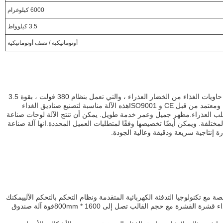
6000 كيلوغرام
3.5 كيلوواط
أوتوماتيكية / نصف أوتوماتيكية
آلة صناعة صناديق الغداء (BY040) هي آلة حاويات الغذاء من الخضار العذراء ، والتي تعمل بنظام 380 فولت ، بقوة 3.5
كيلوواط.يتم التحكم بها بواسطة نظام PLC ومعتمد من قبل CE و ISO9001هذه الآلة مناسبة لتصنيع صناديق الغداء
للب العذراء.مظهر جميل وعمر خدمة طويل. يمكن أن تنتج الآلة لوحات صناعة
ختلفة. ويمكن أيضًا تخصيصها وفقًا لمتطلبات العميل المحددة.انها آلة صناعة
رة إنتاجية سريعة ودقيقة وعالية الجودة.
مع تكنولوجيا التدفئة الكهربائية المتقدمة ونظام التحكم بالتحكم الآلييمكنك
بسهولة إنتاج أنواع مختلفة من صناديق الغداء قشرة القشرة مع حجم القالب تصل إلى 1600 * 800mmقوة آلة صندوق