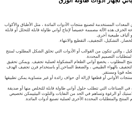
ئي لجهاز أدوات طاولة الورق
المعدات المستخدمة لتصنيع منتجات الأدوات المائدة ، مثل الأطباق والأكواب
ة الخزف.هذه الآلة مصممة خصيصاً لإنتاج أواني طاولة قابلة للتحلل أو قابلة
 ألياف طبيعية أخرى.
ار، التشكيل، التجفيف، التقطيع والانتهاء.
ل ، والتي تتكون من القوالب أو الأدوات التي تخلق الشكل المطلوب لمنتج
متطلبات التصميم المحددة.
منتج المطلوب ، يخضع أواني الطعام المشكولة لعملية تجفيف. ويمكن تحقيق
تجفيف بالهواء الطبيعي ، والضغط الساخن,أو باستخدام فرن تجفيف الهدف
جعله قويا ومستقر.
منتجات الأواني أو قطعها لإزالة أي حواف زائدة أو غير متساوية.يمكن تطبيقها
 في الصناعات التي تتطلب حلول أواني طاولة قابلة للتخلص منها أو صديقة
لبلاستيك أو الرغوة وتساهم في الحد من النفايات والتلوث البيئييمكن تخصيص
يم المنتج والمتطلبات المحددة الأخرى لعملية تصنيع أدوات المائدة.