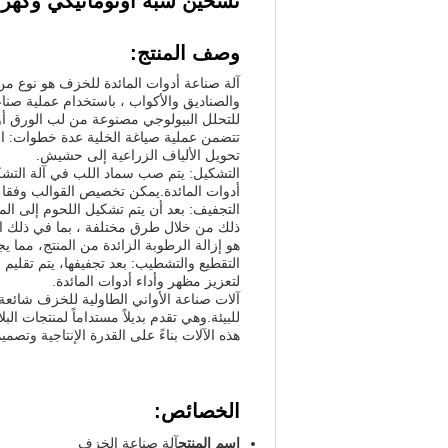
تسخين شبه أوتوماتيكي وكهربا
وصف المنتج:
آلة صناعة أدوات المائدة للخزف هو نوع من 
والصناديق والأكواب ، باستخدام عملية صناع
للتحلل البيولوجي مصنوعة من لب الورق أو
تتضمن عملية صياغة الخلية عدة خطوات: الخض
تحويل الألياف الزراعية إلى حشيش.
التشكيل: يتم صب سماد اللب في آلة التشكي
أدوات المائدة.يمكن تخصيص القوالب وفقا ل
التجفيف: بعد أن يتم تشكيل اللحوم إلى ال
ذلك من خلال طرق مختلفة ، بما في ذلك ال
هو إزالة الرطوبة الزائدة من المنتج، مما ي
التقطيع والتشطيب: بعد تجفيفها، يتم تقليم 
لتعزيز مظهر وأداء أدوات المائدة.
آلات صناعة الأواني الطاولية للخزف شائعة
للبيئة.وهي تقدم بديلاً مستداماً لمنتجات ا
هذه الآلات بناءً على القدرة الإنتاجية وتصم
الخصائص:
اسم المنتج
آلة صناعة الخزف