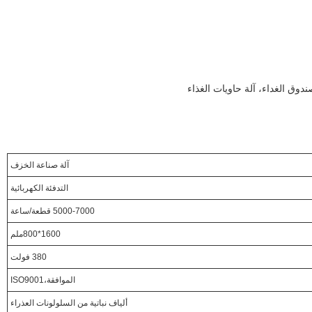
ندوق الغداء، آلة حاويات الغذاء
آلة صناعة الخزف
التدفئة الكهربائية
5000-7000 قطعة/ساعة
1600*800ملم
380 فولت
الموافقة،ISO9001
ألياف نباتية من السلولونات العذراء