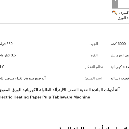
بيرة :
ة الورق
6000 كجم
الجهد:
380 فولت
صف اوتوماتيك
القوة:
3.5 كيلو واط
دفئة كهربائية
نظام التحكم:
LC
اسم المنتج:
آلة صنع صندوق الغداء صدفي الل
آلة أدوات المائدة النقدية النصف الآلية,آلة الطاولة الكهربائية للورق المقوى
lectric Heating Paper Pulp Tableware Machine