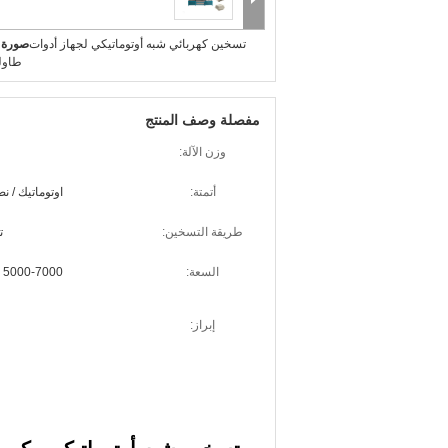
تسخين كهربائي شبه أوتوماتيكي لجهاز أدوات
صورة ك
طاول
مفصلة وصف المنتج
وزن الآلة:
أتمتة:
اوتوماتيك / ن
طريقة التسخين:
ت
السعة:
5000-7000 قطعة / ساعة
إبراز: