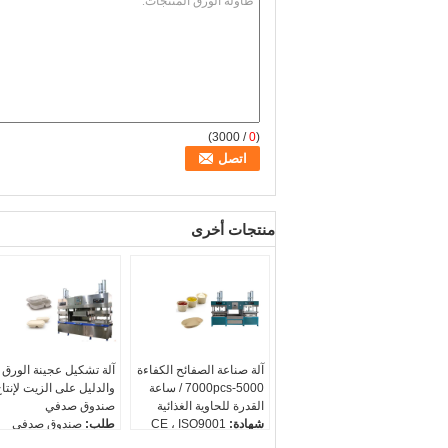
/ 3000)
0
(
منتجات أخرى
آلة صناعة الصفائح الكفاءة
آلة تشكيل عجينة الورق
5000-7000pcs / ساعة
والدليل على الزيت لإنتا
القدرة للحاوية الغذائية
صندوق صدفي
شهادة:
CE ، ISO9001
طلب:
صندوق صدفي
طريقة التسخين:
تدفئة
مواد خام:
لب البكر ، لب