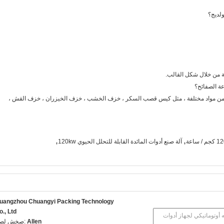
ولديج؟
ية من خلال شكل القالب.
عة الصفائح؟
زف من مواد مختلفة ، مثل كيس قصب السكر ، خزف الخشب ، خزف الخيزران ، خزف القش ،
,
,
آلة صنع أدوات المائدة القابلة للتحلل الحيوي 120kw
uangzhou Chuangyi Packing Technology
o., Ltd
Allen
اتصل شخص