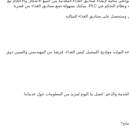
نغي مثالية لإنشاء صناديق الغذاء المعدنية من جميع الأشكال والأحجام.مع
نظام التدفئة الكهربائية الموثوق بها والفعالة ونظام التحكم في PLC، يمكنك بسهولة صنع صناديق الغداء من قشرة
 وستحصل على صناديق الغذاء المثالية
عة البولب مولديج كلمشيل كيس الغداء. فريقنا من المهندسين والفنيين ذوي
دمة والدعم. اتصل بنا اليوم لمزيد من المعلومات حول خدماتنا.
فائح؟