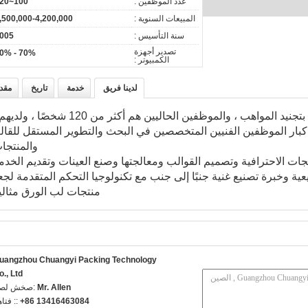
عدد الموظفين :
100~120
المبيعات السنوية :
,500,000-4,200,000
سنة التأسيس :
005
تصدير أجهزة
70% - 80%
الكمبيوتر :
لدينا فريق
خدمة
تاريخ
مقد
 إداريين محترفين و 16 من كبار الموظفين الفنيين المتخصصين في البحث والتطوير المستقل للقا
والمنتجا
ات الاحترافية وتصميم القوالب ومعالجتها وصنع العينات وتقديم الخدم
ية وخبرة تصنيع غنية جنبًا إلى جنب مع تكنولوجيا التحكم المتقدمة لج
منتجات لب الورق مثالي
uangzhou Chuangyi Packing Technology
o., Ltd
Mr. Allen
اتصل شخص
+86 13416463084
الهاتف 