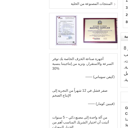
المنتجات المصنوعة من الخلية
3
2
مة
منذ إنشاء ChuangYi ، قامت الشركة بتجنيد المواهب ، والموظفين الحاليين هم أكثر من 120 شخصًا ، ولديهم 8
لب
أجهزة صناعة الخزف الخاصة بك توفر
ت.
السرعة والاستقرار، وتزيد من إنتاجيتنا بنسبة
ة.
30%
عل
—— (كيفن سوماني)
ة.
صفر فشل في 12 شهراً من التجربة إلى
الإنتاج الضخم
—— (فيبين كومار)
G
C
من آلة واحدة إلى مصنع ذكي – 5 سنوات
:
أثبتت أن اختيار الشريك المناسب أهم من
::
اختيار المعدات!