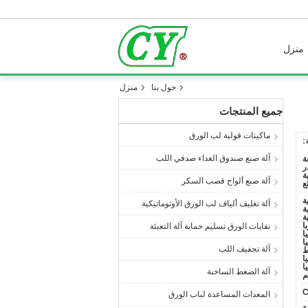
منزل
حول بنا
منزل
جميع المنتجات
ماكينات قولبة لب الورق
:
آلة صنع صندوق الغداء صدفي اللب
ة
ر
ة
آلة صنع ألواح قصب السكر
ئع
ة
آلة تغليف ألياف لب الورق الأوتوماتيكية
ة
ة
ا
نفايات الورق تسليم حماية آلة التعبئة
ا
ا
آلة تجفيف اللب
ط
ا
ا
آلة الضغط الساخنة
م
C
المعدات المساعدة لباب الورق