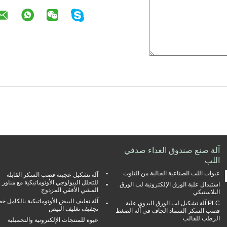
آلة صنع صندوق الغداء صدفي
اللب
عبوات اللب الصناعية الخالية من التلوث
آلة تشكيل عجينة قصب السكر القابلة
للتحلل البيولوجي الأوتوماتيكية مع مناور
استبدال علبة الورق الإلكترونية لب الورق
المشي الأفقي المزدوج
البلاستيكي
آلة تغليف البيض الأوتوماتيكية بالكامل خ
PLC آلة تشكيل لب الورق اليدوي علبة
تجفيف تغليف البيض
قصب السكر السماد الجاف في آلة الضغط
الرطب للقالب
عبوة للمنتجات الإلكترونية والتجميلية