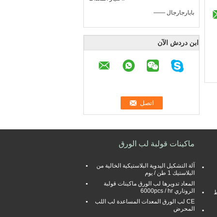
—— بايارجارجال
ابن دردش الآن
ماكينات قولبة لب الورق
آلة التشكيل اليدوية البلاستيكية الخالية من
البلاستيك 1 طن / يوم
المعاد تدويرها لب الورق ماكينات قولبة
الروتاري 6000pcs / hr
ط
CE لب الورق المعدات المساعدة لب اللب
المحرض