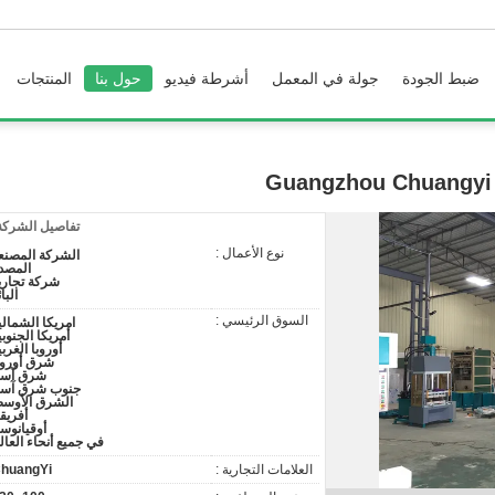
ضبط الجودة
جولة في المعمل
أشرطة فيديو
حول بنا
المنتجات
Guangzhou Chuangyi 
تفاصيل الشركة
نوع الأعمال :
الشركة المصنع
المصد
شركة تجاري
البا
السوق الرئيسي :
امريكا الشمالي
أمريكا الجنوبي
أوروبا الغربي
شرق أوروب
شرق آسي
جنوب شرق آسي
الشرق الأوس
أفريقي
أوقيانوسي
في جميع أنحاء العال
العلامات التجارية :
huangYi