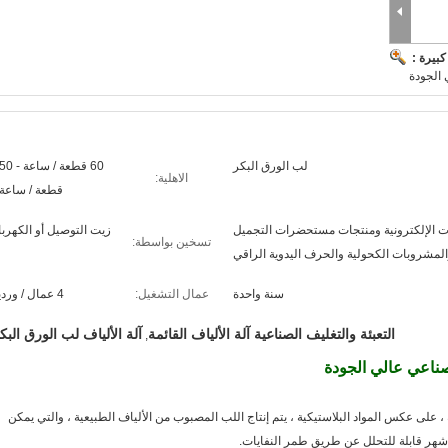
بيرة :
 الجودة
لب الورق البكر
60 قطعة / ساع
الاهلية:
قطعة / ساعة 
ات الإلكترونية ومنتجات مستحضرات التجميل
زيت التوصيل أو الكهربا
تسخين بواسطة:
لمشروبات الكحولية والحرف اليدوية الراقي
سنة واحدة
عمال التشغيل:
4 عمال / وردية
التعبئة والتغليف الصناعية آلة الألياف القائمة
آلة الألياف لب الورق البك
,
 صناعي عالي الجودة
ة ، على عكس المواد البلاستيكية ، يتم إنتاج اللب المصبوب من الألياف الطبيعية ، والتي يمكن