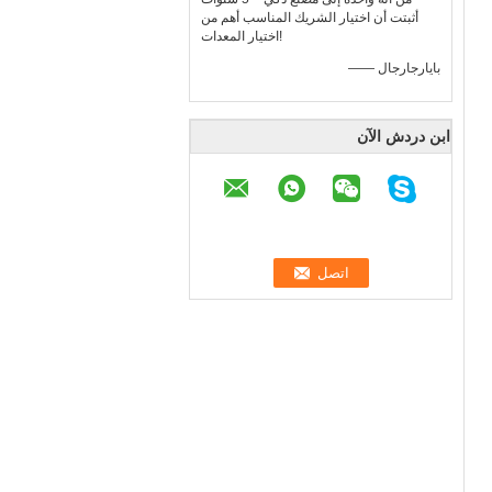
أثبتت أن اختيار الشريك المناسب أهم من
اختيار المعدات!
—— بايارجارجال
ابن دردش الآن