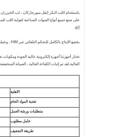
باستخدام اللب البكر (ثفل سورجاركان ، لب الخيزران ،
على صنع جميع أنواع العبوات الصناعية لقولبة اللب للم
إلخ
يخضع الإنتاج بالكامل للتحكم التلقائي عبر HIM ، وعمليات التشكيل ، والضغط الساخن الرطب ، والتشذيب والتكديس تعمل باستمرار ،
تختار أجهزتنا أجهزة إلكترونية عالية الجودة ومكونات
العالية.لقد تم إثبات الكفاءة العالية ، الصيانة المنخفضة
الاهلية
تغذية المواد الخام
متطلبات ورشة العمل
عامل مطلوب
طريقة التجفيف