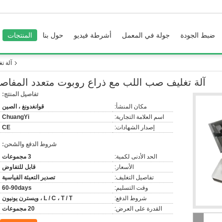
ضبط الجودة
جولة في المعمل
أشرطة فيديو
حول بنا
المنتجات
آلة ت
آلة تغليف صب اللب مع ذراع روبوت متعدد المفاص
تفاصيل المنتج:
مكان المنشأ:
قوانغدونغ ، الصين
اسم العلامة التجارية:
ChuangYi
إصدار الشهادات:
CE
شروط الدفع والشحن:
الحد الأدنى لكمية:
3 مجموعات
الأسعار:
قابل للتفاوض
تفاصيل التغليف:
تصدير التعبئة القياسية
وقت التسليم:
60-90days
شروط الدفع:
L / C ، T / T ، ويسترن يونيون
القدرة على العرض:
20 مجموعات