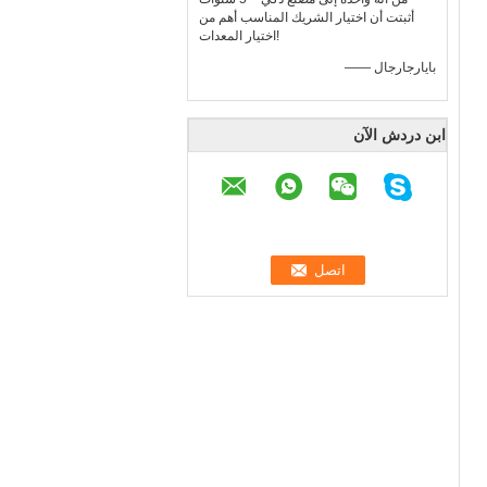
أثبتت أن اختيار الشريك المناسب أهم من
اختيار المعدات!
—— بايارجارجال
ابن دردش الآن