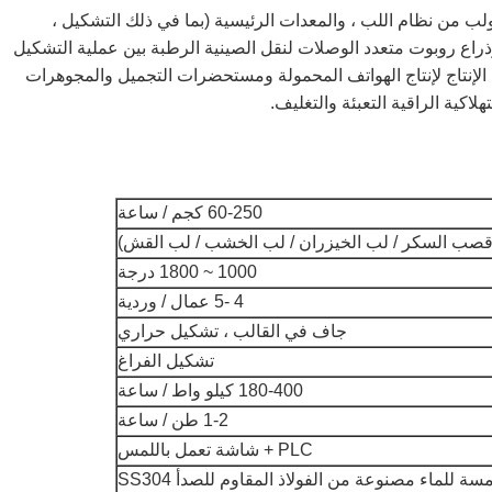
لب من نظام اللب ، والمعدات الرئيسية (بما في ذلك التشكيل ،
ذراع روبوت متعدد الوصلات لنقل الصينية الرطبة بين عملية التشكيل
نتاج لإنتاج الهواتف المحمولة ومستحضرات التجميل والمجوهرات
لاكية الراقية التعبئة والتغليف.
60-250 كجم / ساعة
قصب السكر / لب الخيزران / لب الخشب / لب القش)
1000 ~ 1800 درجة
4 -5 عمال / وردية
جاف في القالب ، تشكيل حراري
تشكيل الفراغ
180-400 كيلو واط / ساعة
1-2 طن / ساعة
PLC + شاشة تعمل باللمس
سة للماء مصنوعة من الفولاذ المقاوم للصدأ SS304