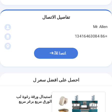
تفاصيل الاتصال
Mr. Allen
+86 13416463084
ﺎﺘﺼﻟ ﺍﻶﻧ
احصل على افضل سعر ل
استبدال ورقة رغوة لب
الورق مربع برغر مربع
تشكيل آلة تشكيل اللحوم