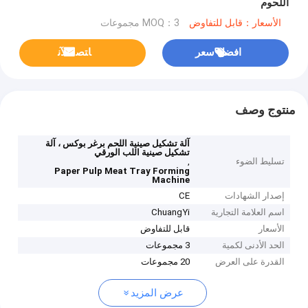
اللحوم
الأسعار：قابل للتفاوض
MOQ：3 مجموعات
افضل سعر
ﺎﺘﺼﻟ ﺍﻶﻧ
منتوج وصف
آلة تشكيل صينية اللحم برغر بوكس ​​، آلة
تشكيل صينية اللب الورقي
تسليط الضوء
,
Paper Pulp Meat Tray Forming
Machine
إصدار الشهادات
CE
اسم العلامة التجارية
ChuangYi
الأسعار
قابل للتفاوض
الحد الأدنى لكمية
3 مجموعات
القدرة على العرض
20 مجموعات
عرض المزيد