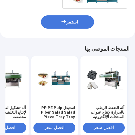
استمر
المنتجات الموصى بها
آلة الضغط الرطب
استبدل PP PE Pulp
آلة تشكيل لب ال
بالحرارة لإنتاج عبوات
Fiber Salad Salad
لإنتاج التغليف بأبع
المنتجات الإلكترونية
Pizza Tray Tray
مخصصة
ماكينة
افضل سعر
افضل سعر
افضل سع