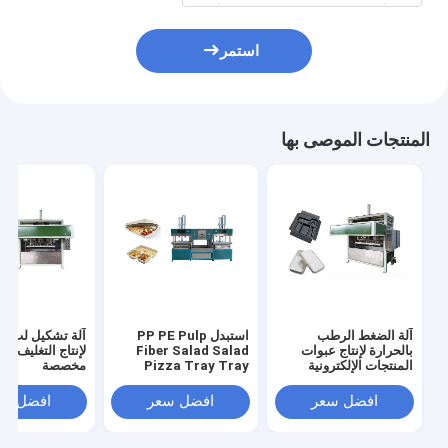
استمر
المنتجات الموصى بها
آلة الضغط الرطب
استبدل PP PE Pulp
آلة تشكيل لب ال
بالحرارة لإنتاج عبوات
Fiber Salad Salad
لإنتاج التغليف بأبع
المنتجات الإلكترونية
Pizza Tray Tray
مخصصة
ماكينة
افضل سعر
افضل سعر
افضل سع