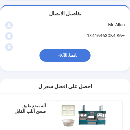
تفاصيل الاتصال
Mr. Allen
+86 13416463084
ﺎﺘﺼﻟ ﺍﻶﻧ
احصل على افضل سعر ل
آلة صنع طبق
صحن اللب القابل
للتصرف