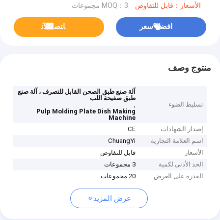
الأسعار：قابل للتفاوض
MOQ：3 مجموعات
افضل سعر
ﺎﺘﺼﻟ ﺍﻶﻧ
منتوج وصف
آلة صنع طبق الصحن القابل للتصرف ، آلة صنع
طبق صفيحة اللب
تسليط الضوء
,
Pulp Molding Plate Dish Making
Machine
إصدار الشهادات
CE
اسم العلامة التجارية
ChuangYi
الأسعار
قابل للتفاوض
الحد الأدنى لكمية
3 مجموعات
القدرة على العرض
20 مجموعات
عرض المزيد