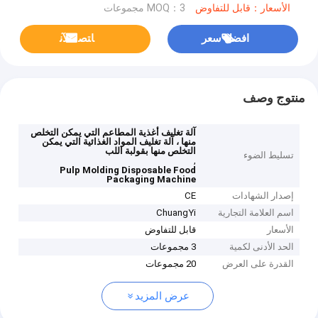
الأسعار：قابل للتفاوض
MOQ：3 مجموعات
افضل سعر
ﺎﺘﺼﻟ ﺍﻶﻧ
منتوج وصف
آلة تغليف أغذية المطاعم التي يمكن التخلص
منها ، آلة تغليف المواد الغذائية التي يمكن
التخلص منها بقولبة اللب
تسليط الضوء
,
Pulp Molding Disposable Food
Packaging Machine
إصدار الشهادات
CE
اسم العلامة التجارية
ChuangYi
الأسعار
قابل للتفاوض
الحد الأدنى لكمية
3 مجموعات
القدرة على العرض
20 مجموعات
عرض المزيد