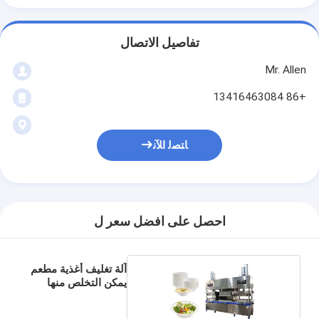
تفاصيل الاتصال
Mr. Allen
+86 13416463084
ﺎﺘﺼﻟ ﺍﻶﻧ
احصل على افضل سعر ل
آلة تغليف أغذية مطعم
يمكن التخلص منها
صب اللب