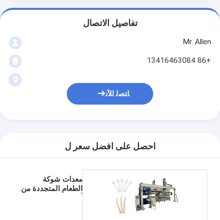
تفاصيل الاتصال
Mr. Allen
+86 13416463084
ﺎﺘﺼﻟ ﺍﻶﻧ
احصل على افضل سعر ل
معدات شوكة
الطعام المتجددة من
ألياف اللب