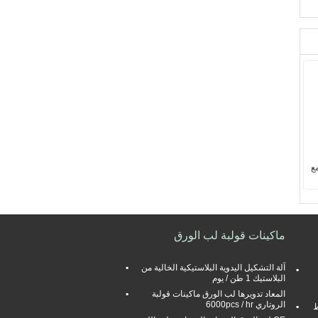
مع
ع
ماكينات قولبة لب الورق
آلة التشكيل اليدوية البلاستيكية الخالية من
البلاستيك 1 طن / يوم
المعاد تدويرها لب الورق ماكينات قولبة
الروتاري 6000pcs / hr
ط