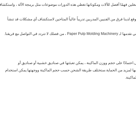
لين فهمًا أفضل للآلات ومكوناتها.تغطي هذه الدورات موضوعات مثل برمجة الآلة ، واستكشا
وقع.لدينا فرق من الفنيين المدربين تدريباً عالياً المتاحين لاستكشاف أي مشكلات قد تنشأ
دد في التواصل مع فريقنا.
ل.اعتمادًا على حجم ووزن الماكينة ، يمكن تعبئتها في صناديق خشبية أو صناديق أو
لفها لمزيد من الحماية.ستختلف طريقة الشحن حسب حجم الماكينة ووجهتها.يمكن استخدام
ماكينة.