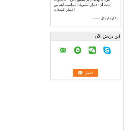
أثبتت أن اختيار الشريك المناسب أهم من
اختيار المعدات!
—— بايارجارجال
ابن دردش الآن