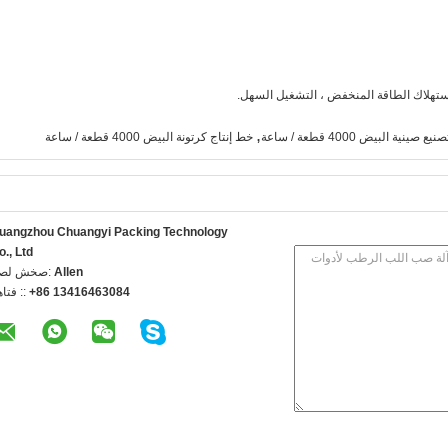
، استهلاك الطاقة المنخفض ، التشغيل السهل.
,
يع صينية البيض 4000 قطعة / ساعة
خط إنتاج كرتونة البيض 4000 قطعة / ساعة
uangzhou Chuangyi Packing Technology
o., Ltd
Allen
اتصل شخص
+86 13416463084
الهاتف 