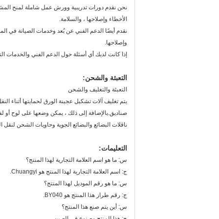
نحن نقدم دورات تدريبية وورش عمل شاملة لمنح المشغ
الأخطاء وإصلاحها ، والسلامة.
نقدم أيضًا الدعم الفني عن بُعد وخدمات الصيانة في الم
وإصلاحها.
إذا كانت لديك أي أسئلة حول الدعم الفني والخدمات التي نقدمها لـ Paper Pulp Molding Machinery ، من فضلك لا تتر
التعبئة والشحن:
التعبئة والتغليف والشحن
يتم تغليف آلات تشكيل عجينة الورق لحمايتها أثناء النق
صناديق.بالإضافة إلى ذلك ، يمكن وضعها على لوح أو 
ناقلات البضائع والبضائع الجوية وحاويات الشحن لنقل ال
التعليمات:
س: ما هو اسم العلامة التجارية لهذا المنتج؟
ج: اسم العلامة التجارية لهذا المنتج هو Chuangyi.
س: ما هو رقم الموديل لهذا المنتج؟
ج: رقم طراز هذا المنتج هو BY040.
س: أين يتم صنع هذا المنتج؟
ج: هذا المنتج مصنوع في الصين.