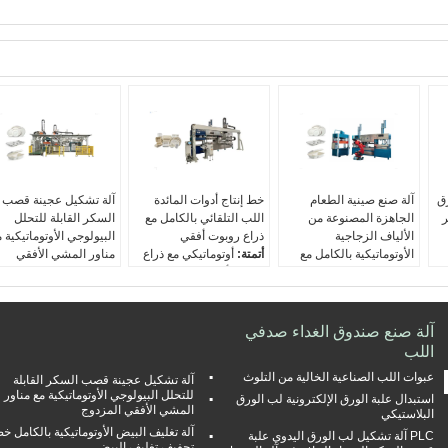
رق
آلة صنع صينية الطعام
خط إنتاج أدوات المائدة
آلة تشكيل عجينة قصب
ر
الجاهزة المصنوعة من
اللب التلقائي بالكامل مع
السكر القابلة للتحلل
الألياف الزجاجية
ذراع روبوت أفقي
البيولوجي الأوتوماتيكية 
الأوتوماتيكية بالكامل مع
أتمتة:
أوتوماتيكي مع ذراع
مناور المشي الأفقي
روبوت ذو 6 محاور
روبوت أفقي للمشي
المزدوج
1100 *
أتمتة:
أوتوماتيكي مع 6
حجم لوحة القالب:
1100 *
أتمتة:
أوتوماتيكي مع ذرا
محاور ذراع روبوت
800 مم
روبوت أفقي مزدوج
حجم لوحة القالب:
1100 *
السعة الإنتاجية:
1 طن /
للمشي
آلة صنع صندوق الغداء صدفي
800 مم
مجموعة / يوم
حجم الصوانى القالب:
اللب
الاهلية:
1 طن / مجموعة /
طريقة التشكيل:
مضخة
1100 * 800 مم
عبوات اللب الصناعية الخالية من التلوث
يوم
شفط
السعة الإنتاجية:
آلة تشكيل عجينة قصب السكر القابلة
1 طن /
للتحلل البيولوجي الأوتوماتيكية مع مناور
ب
نوع التجفيف:
تجف في
مجموعة / يوم
استبدال علبة الورق الإلكترونية لب الورق
المشي الأفقي المزدوج
البلاستيكي
العفن
مواد خام:
لب البكر ، لب
آلة تغليف البيض الأوتوماتيكية بالكامل خ
الخشب ، لوحة
PLC آلة تشكيل لب الورق اليدوي علبة
تجفيف تغليف البيض