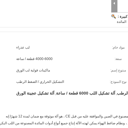
بيرة :
المائدة
مواد خام:
لب عذراء
سعة:
4000-6000 قطعة / ساعة
منتوج إسم:
ماكينات قولبة لب الورق
نوع النموذج:
التشكيل الحراري / الضغط الرطب
الرطب
آلة تشكيل اللب 6000 قطعة / ساعة
آلة تشكيل عجينة الورق
,
,
إن خط إنتاج أدوات المائدة المصنوعة من ألياف اللب المصنوع في الصين والموافقة عليه من قبل CE ، هو آلة موثوقة مع ضمان لمدة 12 شهرًا.إنه
 ونظام ضاغط الهواء.يمكن لهذه الآلة إنتاج جميع أنواع أدوات المائدة المصنوعة من اللب البكر