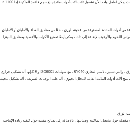
ومجهزة بإنسان آلي ، وبالتالي تقليل تكلفة العمالة ، حيث يمكن لعامل واحد الآن تشغيل ثلاث آلات أدوات مائدة.يبلغ حجم قاعدة الماكينة إما 1100 ×
ة من أدوات المائدة المصنوعة من عجينة الورق ، بدءًا من صناديق الغداء والأطباق أو الأطباق
ني اللحوم والأوعية.بالإضافة إلى ذلك ، يمكن أيضًا تصنيع الأكواب والأغطية وصناديق البيتزا
تقدم Chuangyi خدمات مخصصة لآلات تشكيل لب الورق ، والتي تتميز بالاسم التجاري BY040 ، مع شهادات ISO9001 و CE.إنها آلة تشكيل حراري
تنتج آلات أدوات المائدة القابلة للتحلل الحيوي ، آلة علب الوجبات السريعة ، آلة تشكيل عجينة
ب الورق.
صلة حول تشغيل الماكينة وصيانتها ، بالإضافة إلى نصائح مفيدة حول كيفية زيادة الإنتاجية