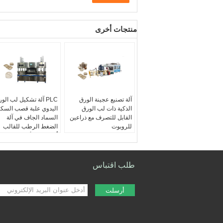
منتجات أخرى
آلة تصنيع عجينة الورق
PLC آلة تشكيل لب الو
الذكية ذات لب الورق
اليدوي علبة قصب السك
القابل للتصرف مع ذراعين
السماد الجاف في آلة
للروبوت
الضغط الرطب للقالب
حجم لوحة القالب:
1100
أتمتة:
شبه أوتوماتيكي
مم * 800 مم
حجم لوحة القالب:
طريقة التشكيل:
مضخة
800 مم / 900 * 600 مم
شفط
السعة الإنتاجية:
1 طن /
طلب اقتباس
طريقة القيادة:
اسطوانة
مجموعة / يوم
هواء
مواد خام:
لب البكر ، لب
السعة الإنتاجية:
1 طن /
الخشب ، لوحة
أرسلت
مجموعة / يوم
سورجاركاني باغاس ، ل
العذراء