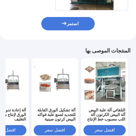
استمر
المنتجات الموصى بها
التلقائي آلة علبة البيض
آلة تشكيل الورق القابلة
آلة إعادة تدوير ن
آلة البيض الكرتون آلة
للتجديد لصنع علبة فواكه
الورق لإنتاج منت
اللب مصبوب خط الإنتاج
البيض كرتون صينية
التغليف
فنجان القهوة
افضل سعر
افضل سعر
افضل سع