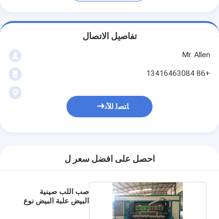
تفاصيل الاتصال
Mr. Allen
+86 13416463084
ﺎﺘﺼﻟ ﺍﻶﻧ
احصل على افضل سعر ل
صب اللب صينية
البيض علبة البيض نوع
آلة الروتاري