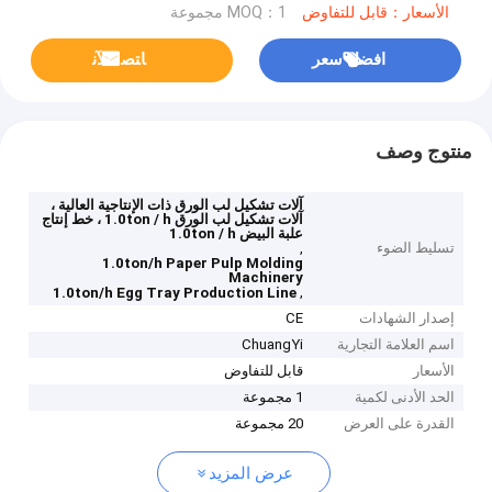
الأسعار：قابل للتفاوض
MOQ：1 مجموعة
افضل سعر
ﺎﺘﺼﻟ ﺍﻶﻧ
منتوج وصف
آلات تشكيل لب الورق ذات الإنتاجية العالية ،
آلات تشكيل لب الورق 1.0ton / h ، خط إنتاج
علبة البيض 1.0ton / h
تسليط الضوء
,
1.0ton/h Paper Pulp Molding
Machinery
,
1.0ton/h Egg Tray Production Line
إصدار الشهادات
CE
اسم العلامة التجارية
ChuangYi
الأسعار
قابل للتفاوض
الحد الأدنى لكمية
1 مجموعة
القدرة على العرض
20 مجموعة
عرض المزيد