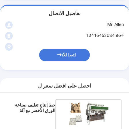
تفاصيل الاتصال
Mr. Allen
+86 13416463084
ﺎﺘﺼﻟ ﺍﻶﻧ
احصل على افضل سعر ل
خط إنتاج تغليف صناعة
الورق الأخضر مع آلة
الضغط الساخنة