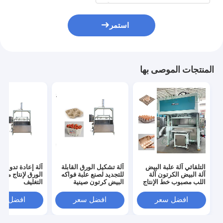
استمر
المنتجات الموصى بها
التلقائي آلة علبة البيض
آلة تشكيل الورق القابلة
آلة إعادة تدوير ن
آلة البيض الكرتون آلة
للتجديد لصنع علبة فواكه
الورق لإنتاج منت
اللب مصبوب خط الإنتاج
البيض كرتون صينية
التغليف
فنجان القهوة
افضل سعر
افضل سعر
افضل سع