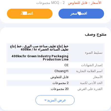
الأسعار：قابل للتفاوض
MOQ：2 مجموعات
افضل سعر
ﺎﺘﺼﻟ ﺍﻶﻧ
منتوج وصف
خط إنتاج تغليف صناعة صب الورق ، خط إنتاج
تغليف الصناعة الخضراء 400kw / hr
تسليط الضوء
,
400kw/hr Green Industry Packaging
Production Line
إصدار الشهادات
CE
اسم العلامة التجارية
ChuangYi
الأسعار
قابل للتفاوض
الحد الأدنى لكمية
2 مجموعات
القدرة على العرض
20 مجموعات
عرض المزيد