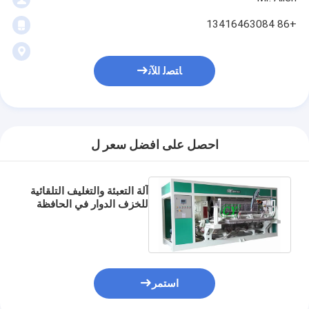
+86 13416463084
ﺎﺘﺼﻟ ﺍﻶﻧ
احصل على افضل سعر ل
آلة التعبئة والتغليف التلقائية
للخزف الدوار في الحافظة
الخشبية 1 سنة ضمان
استمر