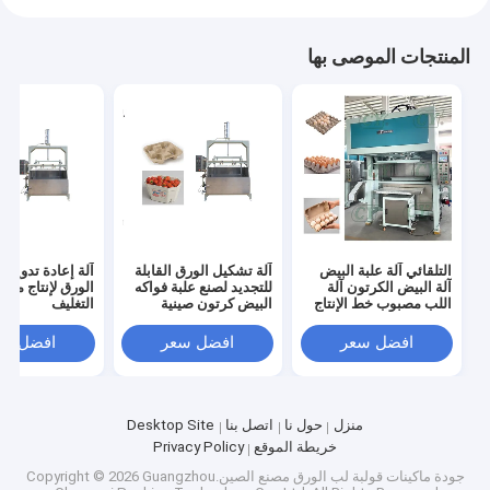
المنتجات الموصى بها
التلقائي آلة علبة البيض
آلة تشكيل الورق القابلة
آلة إعادة تدوير ن
آلة البيض الكرتون آلة
للتجديد لصنع علبة فواكه
الورق لإنتاج منت
اللب مصبوب خط الإنتاج
البيض كرتون صينية
التغليف
فنجان القهوة
افضل سعر
افضل سعر
افضل سع
منزل
حول نا
اتصل بنا
Desktop Site
خريطة الموقع
Privacy Policy
جودة
ماكينات قولبة لب الورق
مصنع الصين.Copyright © 2026 Guangzhou