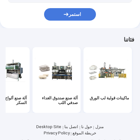
استمر
فئاتنا
ماكينات قولبة لب الورق
آلة صنع صندوق الغداء
آلة صنع ألواح ق
صدفي اللب
السكر
منزل
حول نا
اتصل بنا
Desktop Site
خريطة الموقع
Privacy Policy