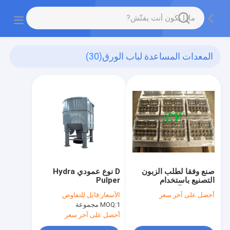
المعدات المساعدة لباب الورق
(30)
صنع وفقا لطلب الزبون
D نوع عمودي Hydra
التصنيع باستخدام
Pulper
الحاسب الآلي اللب صب
أحصل على آخر سعر
الأسعار:
قابل للتفاوض
القالب تشكيل تجويف
1 مجموعة
MOQ:
متعدد
أحصل على آخر سعر