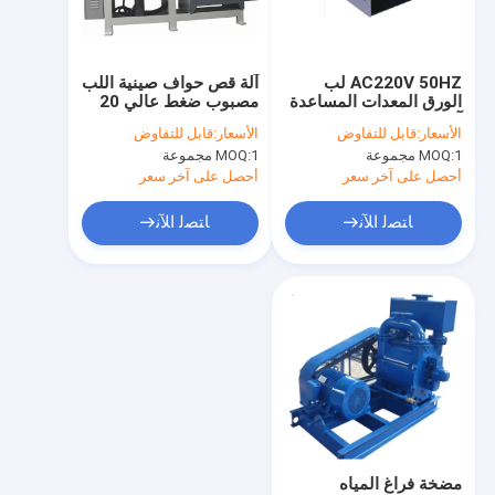
معلومات عنا
جولة في المعمل
AC220V 50HZ لب
آلة قص حواف صينية اللب
الورق المعدات المساعدة
مصبوب ضغط عالي 20
مراقبة الجودة
آلة لحام البقعة
طن
الأسعار:
قابل للتفاوض
الأسعار:
قابل للتفاوض
1 مجموعة
MOQ:
1 مجموعة
MOQ:
اتصل بنا
أحصل على آخر سعر
أحصل على آخر سعر
اطلب اقتباس
ﺎﺘﺼﻟ ﺍﻶﻧ
ﺎﺘﺼﻟ ﺍﻶﻧ
ماكينات قولبة لب الورق
آلة صنع صندوق الغداء صدفي اللب
آلة صنع ألواح قصب السكر
آلة تغليف ألياف لب الورق الأوتوماتيكية
مضخة فراغ المياه