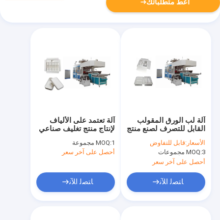
أعط متطلباتك
آلة لب الورق المقولب
آلة تعتمد على الألياف
القابل للتصرف لصنع منتج
لإنتاج منتج تغليف صناعي
عبوة مستحضرات
عالي الجودة
الأسعار:
قابل للتفاوض
1 مجموعة
MOQ:
التجميل
3 مجموعات
MOQ:
أحصل على آخر سعر
أحصل على آخر سعر
ﺎﺘﺼﻟ ﺍﻶﻧ
ﺎﺘﺼﻟ ﺍﻶﻧ