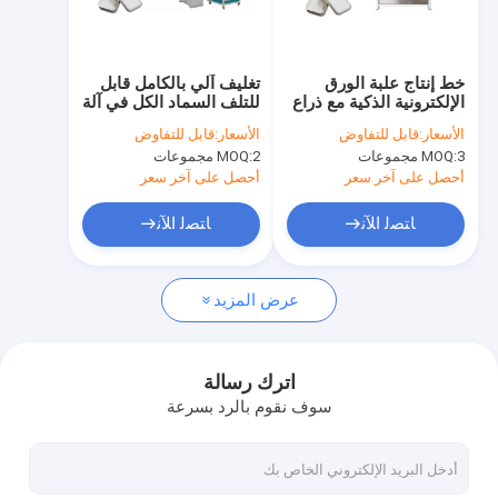
معلومات عنا
جولة في المعمل
خط إنتاج علبة الورق
تغليف آلي بالكامل قابل
الإلكترونية الذكية مع ذراع
للتلف السماد الكل في آلة
مراقبة الجودة
روبوت متعدد الوصلات
واحدة
الأسعار:
قابل للتفاوض
الأسعار:
قابل للتفاوض
3 مجموعات
MOQ:
2 مجموعات
MOQ:
اتصل بنا
أحصل على آخر سعر
أحصل على آخر سعر
اطلب اقتباس
ﺎﺘﺼﻟ ﺍﻶﻧ
ﺎﺘﺼﻟ ﺍﻶﻧ
عرض المزيد
ماكينات قولبة لب الورق
آلة صنع صندوق الغداء صدفي اللب
اترك رسالة
سوف نقوم بالرد بسرعة
آلة صنع ألواح قصب السكر
آلة تغليف ألياف لب الورق الأوتوماتيكية