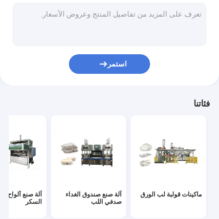
نفايات الورق تسليم حماية آلة التعبئة
آلة تجفيف اللب
آلة الضغط الساخنة
استمر
المعدات المساعدة لباب الورق
المنتجات المصنوعة من الخلية
فئاتنا
ماكينات قولبة لب الورق
آلة صنع صندوق الغداء
آلة صنع ألواح ق
صدفي اللب
السكر