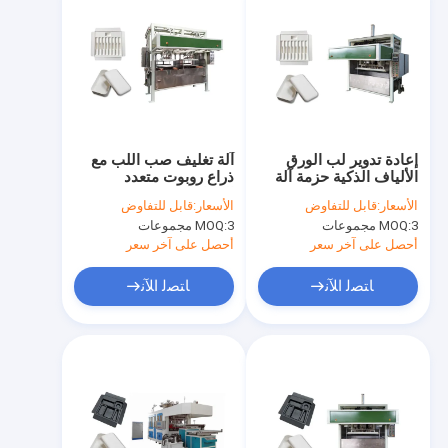
إعادة تدوير لب الورق
آلة تغليف صب اللب مع
الألياف الذكية حزمة آلة
ذراع روبوت متعدد
عالية نهاية الصحافة
المفاصل
الأسعار:
قابل للتفاوض
الأسعار:
قابل للتفاوض
الرطب
3 مجموعات
MOQ:
3 مجموعات
MOQ:
أحصل على آخر سعر
أحصل على آخر سعر
ﺎﺘﺼﻟ ﺍﻶﻧ
ﺎﺘﺼﻟ ﺍﻶﻧ
مسكن
منتجات
أشرطة فيديو