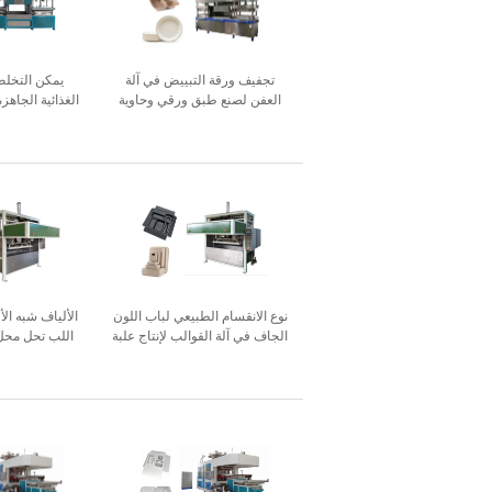
تجفيف ورقة التبييض في آلة
يمكن التخلص 
العفن لصنع طبق ورقي وحاوية
الغذائية الجاهز
برغر
السل
نوع الانقسام الطبيعي لباب اللون
الألياف شبه الأ
الجاف في آلة القوالب لإنتاج علبة
اللب تحل محل 
الورق الإلكترونية
وتغليف PP PEP