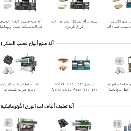
منها الألياف
استبدال آلة تشكيل علب غذاء لب
آلة صنع صندوق الغداء الصدف
ة صينية حساء آلة
الورق الرغوي
غير البلاستيكية نصف أوتوماتيك
طانية
آلة صنع ألواح قصب السكر
(43)
وتوماتيكية لقولبة
استبدل PP PE Pulp Fiber
آلة الضغط الرطب بالحرارة
خط إنتاج تعبئة
Salad Salad Pizza Tray Tray
لإنتاج عبوات المنتجات
ماكينة
الإلكترونية
آلة تغليف ألياف لب الورق الأوتوماتيكية