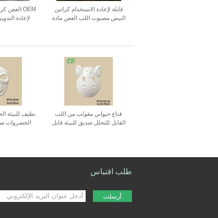
قابلة لإعادة الاستخدام كراتين
OEM العفن ك
البيض مصبوب اللب العفن مادة
لإعادة التدوي
الألومنيوم والنحاس
ال
قناع حيواني مقولب من اللب
نظيف للبيئة الح
القابل للتحلل صديق للبيئة قابل
الخضروات صبغ 
للرسم والرش حسب الطلب
للرش المعالجة 
للاحتفالات بعيد الهالوين
طلب اقتباس
أرسلت