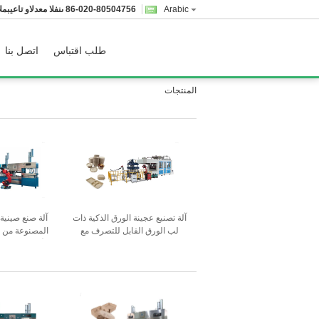
Arabic
86-020-80504756
المبيعات والدعم الفنى
طلب اقتباس
اتصل بنا
المنتجات
آلة تصنيع عجينة الورق الذكية ذات
آلة صنع صينية
لب الورق القابل للتصرف مع
المصنوعة من ا
ذراعين للروبوت
الأوتوماتيكية 
ذو 6 محاور