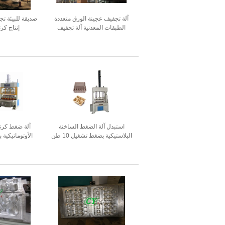
آلة تجفيف عجينة الورق متعددة
صديقة للبيئة تج
الطبقات المعدنية آلة تجفيف
إنتاج كر
صينية البيض استهلاك منخفض
استبدل آلة الضغط الساخنة
آلة ضغط كرتو
البلاستيكية بضغط تشغيل 10 طن
ط