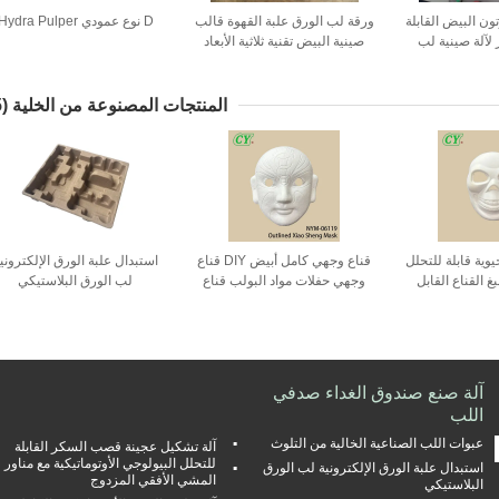
رتون البيض القابلة
ورقة لب الورق علبة القهوة قالب
D نوع عمودي Hydra Pulper
ر لآلة صينية لب
صينية البيض تقنية ثلاثية الأبعاد
ورق
المنتجات المصنوعة من الخلية
(35)
يوية قابلة للتحلل
قناع وجهي كامل أبيض DIY قناع
استبدال علبة الورق الإلكتروني
القناع القابل
وجهي حفلات مواد البولب قناع
لب الورق البلاستيكي
للاحتفال هالوين
ورقي قابل للطلاء لليوم الخريف
آلة صنع صندوق الغداء صدفي
اللب
عبوات اللب الصناعية الخالية من التلوث
آلة تشكيل عجينة قصب السكر القابلة
للتحلل البيولوجي الأوتوماتيكية مع مناور
استبدال علبة الورق الإلكترونية لب الورق
المشي الأفقي المزدوج
البلاستيكي