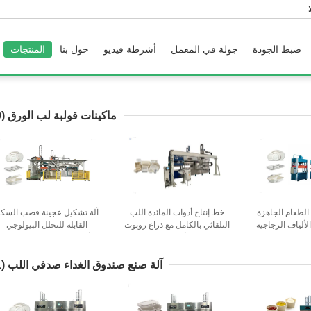
ضبط الجودة
جولة في المعمل
أشرطة فيديو
حول بنا
المنتجات
ماكينات قولبة لب الورق
(60)
 الطعام الجاهزة
خط إنتاج أدوات المائدة اللب
آلة تشكيل عجينة قصب السك
لألياف الزجاجية
التلقائي بالكامل مع ذراع روبوت
القابلة للتحلل البيولوجي
بالكامل مع روبوت
أفقي
الأوتوماتيكية مع مناور المشي
الأفقي المزدوج
آلة صنع صندوق الغداء صدفي اللب
(31)