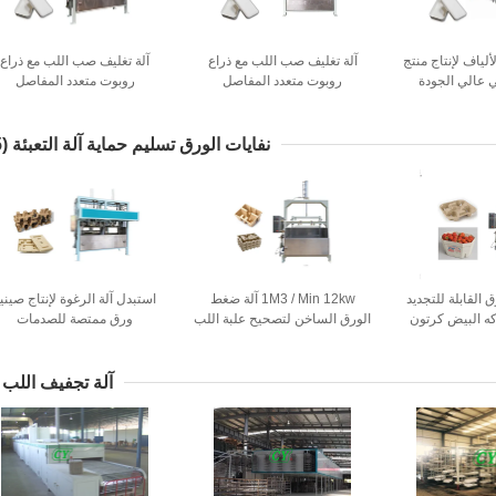
ألياف لإنتاج منتج
آلة تغليف صب اللب مع ذراع
آلة تغليف صب اللب مع ذراع
 عالي الجودة
روبوت متعدد المفاصل
روبوت متعدد المفاصل
نفايات الورق تسليم حماية آلة التعبئة
(45)
 القابلة للتجديد
1M3 / Min 12kw آلة ضغط
استبدل آلة الرغوة لإنتاج صيني
كه البيض كرتون
الورق الساخن لتصحيح علبة اللب
ورق ممتصة للصدمات
ان القهوة
المشوهة
آلة تجفيف اللب